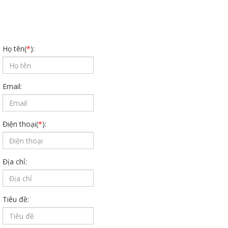
Họ tên(
*
):
Email:
Điện thoại(
*
):
Địa chỉ:
Tiêu đề: