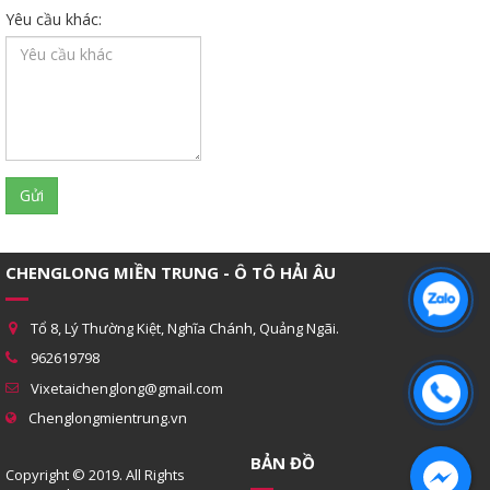
Yêu cầu khác:
CHENGLONG MIỀN TRUNG - Ô TÔ HẢI ÂU
Tổ 8, Lý Thường Kiệt, Nghĩa Chánh, Quảng Ngãi.
962619798
Vixetaichenglong@gmail.com
Chenglongmientrung.vn
BẢN ĐỒ
Copyright © 2019. All Rights