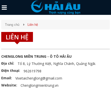
Trang chủ
Liên hệ
LIÊN HỆ
CHENGLONG MIỀN TRUNG - Ô TÔ HẢI ÂU
Địa chỉ:
Tổ 8, Lý Thường Kiệt, Nghĩa Chánh, Quảng Ngãi.
Điện thoại:
962619798
Email:
Vixetaichenglong@gmail.com
Website:
Chenglongmientrung.vn