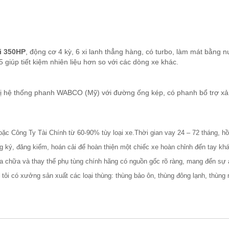
i 350HP
, động cơ 4 kỳ, 6 xi lanh thẳng hàng, có turbo, làm mát bằng 
 giúp tiết kiệm nhiên liệu hơn so với các dòng xe khác.
ị hệ thống phanh WABCO (Mỹ) với đường ống kép, có phanh bổ trợ xả k
oặc Công Ty Tài Chính từ 60-90% tùy loại xe.Thời gian vay 24 – 72 tháng, h
g ký, đăng kiểm, hoán cải để hoàn thiện một chiếc xe hoàn chỉnh đến tay kh
ửa chữa và thay thế phụ tùng chính hãng có nguồn gốc rõ ràng, mang đến sự
tôi có xưởng sản xuất các loại thùng: thùng bảo ôn, thùng đông lạnh, thùng