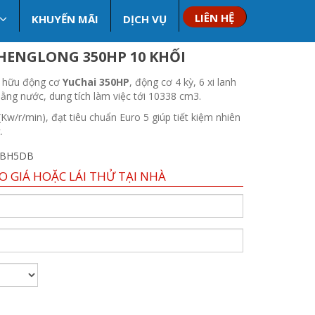
LIÊN HỆ
KHUYẾN MÃI
DỊCH VỤ
HENGLONG 350HP 10 KHỐI
 hữu động cơ
YuChai 350HP
, động cơ 4 kỳ, 6 xi lanh
ằng nước, dung tích làm việc tới 10338 cm3.
w/r/min), đạt tiêu chuẩn Euro 5 giúp tiết kiệm nhiên
.
JBH5DB
O GIÁ HOẶC LÁI THỬ TẠI NHÀ