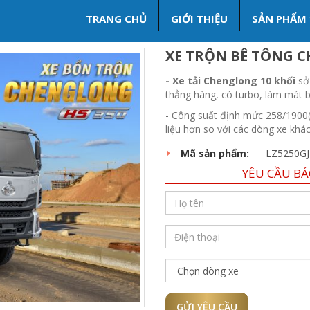
TRANG CHỦ
GIỚI THIỆU
SẢN PHẨM
XE TRỘN BÊ TÔNG C
- Xe tải Chenglong 10 khối
sở
thẳng hàng, có turbo, làm mát b
- Công suất định mức 258/1900(K
liệu hơn so với các dòng xe khác
Mã sản phẩm:
LZ5250G
YÊU CẦU BÁ
GỬI YÊU CẦU