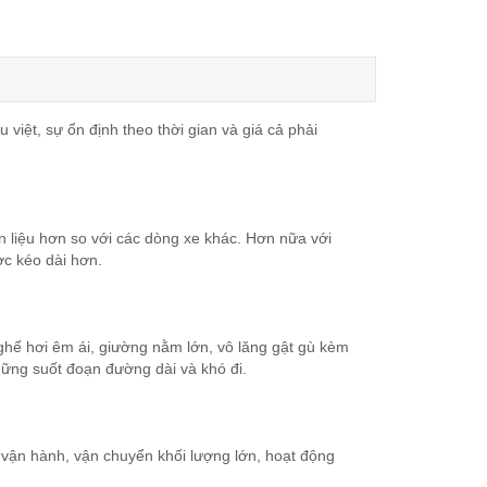
iệt, sự ổn định theo thời gian và giá cả phải
 liệu hơn so với các dòng xe khác. Hơn nữa với
ợc kéo dài hơn.
ghế hơi êm ái, giường nằm lớn, vô lăng gật gù kèm
hững suốt đoạn đường dài và khó đi.
g vận hành, vận chuyển khối lượng lớn, hoạt động