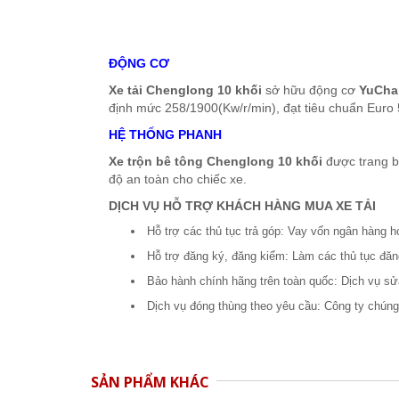
ĐỘNG CƠ
Xe tải Chenglong 10 khối
sở hữu động cơ
YuCha
định mức 258/1900(Kw/r/min), đạt tiêu chuẩn Euro 5
HỆ THỐNG PHANH
Xe trộn bê tông Chenglong 10 khối
được trang b
độ an toàn cho chiếc xe.
DỊCH VỤ HỖ TRỢ KHÁCH HÀNG MUA XE TẢI
Hỗ trợ các thủ tục trả góp: Vay vốn ngân hàng h
Hỗ trợ đăng ký, đăng kiểm: Làm các thủ tục đăn
Bảo hành chính hãng trên toàn quốc: Dịch vụ s
Dịch vụ đóng thùng theo yêu cầu: Công ty chúng 
SẢN PHẨM KHÁC