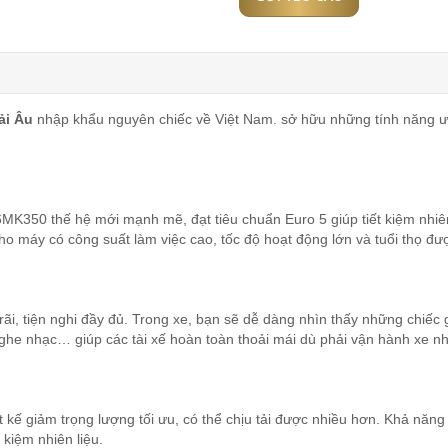
ải Âu
nhập khẩu nguyên chiếc về Việt Nam. sở hữu những tính năng ưu v
MK350 thế hệ mới mạnh mẽ, đạt tiêu chuẩn Euro 5 giúp tiết kiệm nhiên
ho máy có công suất làm việc cao, tốc độ hoạt động lớn và tuổi thọ đư
ãi, tiện nghi đầy đủ. Trong xe, bạn sẽ dễ dàng nhìn thấy những chiếc 
 nghe nhạc… giúp các tài xế hoàn toàn thoải mái dù phải vận hành xe n
t kế giảm trọng lượng tối ưu, có thể chịu tải được nhiều hơn. Khả năn
t kiệm nhiên liệu.